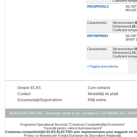
Coeficient temp
RN10PK002.2
SIL/SIP
9R/10P
Caracteristici
Stil prezentare:
B
Dimensiuni:
L25
Coeficient temp
RNY06PM001
SIL/SIP
3R/6P 
Caracteristici
Stil prezentare:
B
Dimensiuni:
L15
Coeficient temp
« Pagina precedenta
Despre ECAS
Cum comand
Contact
Modalități de plată
Documentații/Suport tehnic
Plăți online
ECAS ELECTRO SRL - Bucureşti, sector 4, str. Cornelia nr.7, CP 040181, R.C. J40/
Programul Operațional Sectorial “Creșterea Competitivității Economice”
“Investiții pentru viitorul dumneavoastră”
Creșterea competitivității ECAS ELECTRO prin implementarea unui magazin on-li
Proiect co-finanțat prin Fondul European de Dezvoltare Regională.