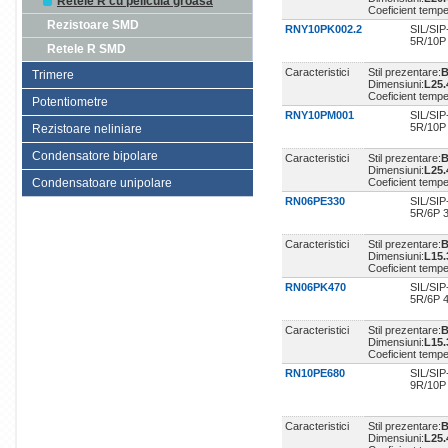
Retele R cu pelicula groasa
Coeficient temp
Rezistoare SMD
RNY10PK002.2
SIL/SIP
5R/10P
Retele R SMD
Caracteristici
Stil prezentare:
B
Trimere
Dimensiuni:
L25
Coeficient temp
Potentiometre
RNY10PM001
SIL/SIP
5R/10P
Rezistoare neliniare
Condensatore bipolare
Caracteristici
Stil prezentare:
B
Dimensiuni:
L25
Condensatoare unipolare
Coeficient temp
RN06PE330
SIL/SIP
5R/6P 
Caracteristici
Stil prezentare:
B
Dimensiuni:
L15
Coeficient temp
RN06PK470
SIL/SIP
5R/6P 
Caracteristici
Stil prezentare:
B
Dimensiuni:
L15
Coeficient temp
RN10PE680
SIL/SIP
9R/10P
Caracteristici
Stil prezentare:
B
Dimensiuni:
L25