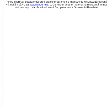
Pentru informații detaliate despre celelalte programe co-finanțate de Uniunea Europeană
vă invităm să vizitați
www.fonduri-ue.ro
. Conținutul acestui material nu reprezintă în mo
obligatoriu poziția oficială a Uniunii Europene sau a Guvernului României.