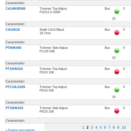
Caracteristici
CA14NVE500
Trimmer Top Adjust
Buc
5
P10/12,5 500R
15
Caracteristici
CA14A18
Shaft CA14 Black
Buc
5
18,7mm
Caracteristici
PT6HK050
Trimmer Side Adjust
Buc
5
P2,5/5 50K
10
Caracteristici
PT10VK010
Trimmer Top Adjust
Buc
5
P5/10 10K
Caracteristici
PTC10LK025
Trimmer Top Adjust
Buc
5
P5/10 25K
19
Caracteristici
PT15HK010
Trimmer Side Adjust
Buc
5
P5/10 10K
Caracteristici
1
2
3
4
5
6
7
8
9
10
« Pagina precedenta