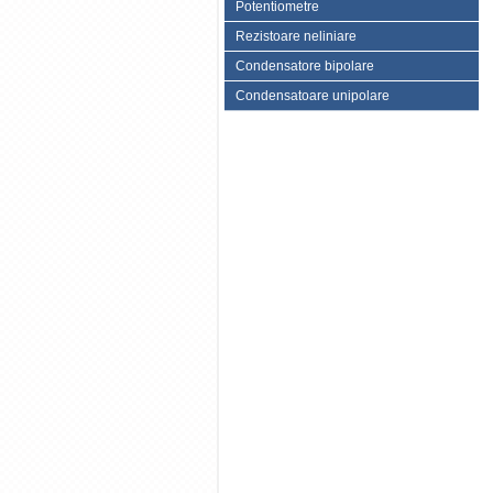
Potentiometre
Rezistoare neliniare
Condensatore bipolare
Condensatoare unipolare