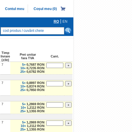
Contul meu
Coșul meu (
0
)
|
RO
EN
Porneşte căutarea
ONDUCTOARE
re
Timp
Pret unitar
livrare
Cant.
fara TVA
(zile)
i redresoare, Tiristoare, Triace
7
5+
0,7687 RON
10+
0,7235 RON
nice spectru vizibil
25+
0,6782 RON
onice IR/UV
7
5+
0,8897 RON
egrate digitale
10+
0,8374 RON
25+
0,7850 RON
mixat/analog
ce
7
5+
1,2869 RON
10+
1,2112 RON
25+
1,1355 RON
7
5+
1,2869 RON
10+
1,2112 RON
25+
1,1355 RON