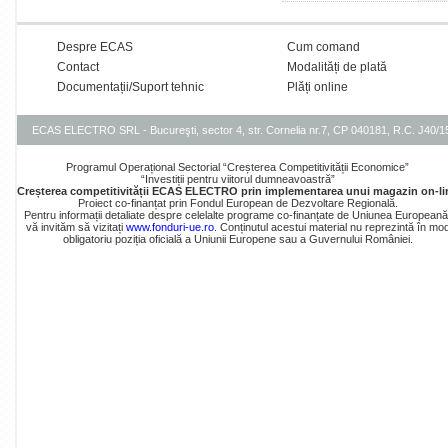
Despre ECAS
Cum comand
Contact
Modalități de plată
Documentații/Suport tehnic
Plăți online
ECAS ELECTRO SRL - Bucureşti, sector 4, str. Cornelia nr.7, CP 040181, R.C. J40/
Programul Operațional Sectorial “Creșterea Competitivității Economice”
“Investiții pentru viitorul dumneavoastră”
Creșterea competitivității ECAS ELECTRO prin implementarea unui magazin on-li
Proiect co-finanțat prin Fondul European de Dezvoltare Regională.
Pentru informații detaliate despre celelalte programe co-finanțate de Uniunea Europeană
vă invităm să vizitați
www.fonduri-ue.ro
. Conținutul acestui material nu reprezintă în mo
obligatoriu poziția oficială a Uniunii Europene sau a Guvernului României.