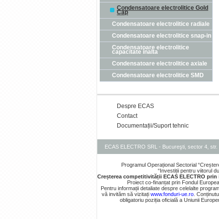
Condensatoare electrolitice Gold
Cap
Condensatoare electrolitice radiale
Condensatoare electrolitice snap-in
Condensatoare electrolitice
capacitate inalta
Condensatoare electrolitice axiale
Condensatoare electrolitice SMD
Despre ECAS
Contact
Documentații/Suport tehnic
ECAS ELECTRO SRL - Bucureşti, sector 4, str. 
Programul Operațional Sectorial “Creșter
“Investiții pentru viitorul
Creșterea competitivității ECAS ELECTRO prin
Proiect co-finanțat prin Fondul Europe
Pentru informații detaliate despre celelalte prog
vă invităm să vizitați
www.fonduri-ue.ro
. Conținutu
obligatoriu poziția oficială a Uniunii Euro