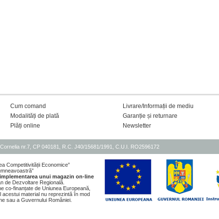
Cum comand
Livrare/Informații de mediu
Modalități de plată
Garanție și returnare
Plăți online
Newsletter
Cornelia nr.7, CP 040181, R.C. J40/15681/1991, C.U.I. RO2596172
ea Competitivității Economice”
 dumneavoastră”
 implementarea unui magazin on-line
an de Dezvoltare Regională.
rame co-finanțate de Uniunea Europeană,
l acestui material nu reprezintă în mod
pene sau a Guvernului României.