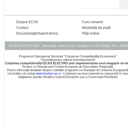
Despre ECAS
Cum comand
Contact
Modalități de plată
Documentații/Suport tehnic
Plăți online
ECAS ELECTRO SRL - Bucureşti, sector 4, str. Cornelia nr.7, CP 040181, R.C. J40/
Programul Operațional Sectorial “Creșterea Competitivității Economice”
“Investiții pentru viitorul dumneavoastră”
Creșterea competitivității ECAS ELECTRO prin implementarea unui magazin on-li
Proiect co-finanțat prin Fondul European de Dezvoltare Regională.
Pentru informații detaliate despre celelalte programe co-finanțate de Uniunea Europeană
vă invităm să vizitați
www.fonduri-ue.ro
. Conținutul acestui material nu reprezintă în mo
obligatoriu poziția oficială a Uniunii Europene sau a Guvernului României.