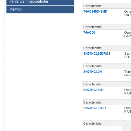
Periferice microcontroler
Caracteristici
Memorii
74AC245D-SMD
Octa
Sta
Caracteristici
74AC00
Qua
Gate
Caracteristici
SN74HC138DRG3
3 to
SO1
Caracteristici
SN74HC10N
Trip
Gate
Caracteristici
SN74HC132D
Quad
NAN
Caracteristici
SN74HC132DR
Quad
NAN
Caracteristici