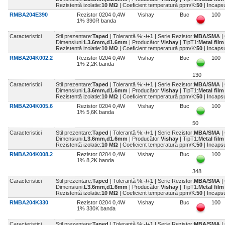
Rezistentă izolatie:
10 MΩ
| Coeficient temperatură ppm/K:
50
| Incaps
RMBA204E390
Rezistor 0204 0,4W
Vishay
Buc
100
1% 390R banda
Caracteristici
Stil prezentare:
Taped
| Tolerantă %:
-/+1
| Serie Rezistor:
MBA/SMA
|
Dimensiuni:
L3.6mm,d1.6mm
| Producător:
Vishay
| TipT1:
Metal fil
Rezistentă izolatie:
10 MΩ
| Coeficient temperatură ppm/K:
50
| Incaps
RMBA204K002.2
Rezistor 0204 0,4W
Vishay
Buc
100
1% 2,2K banda
130
Caracteristici
Stil prezentare:
Taped
| Tolerantă %:
-/+1
| Serie Rezistor:
MBA/SMA
|
Dimensiuni:
L3.6mm,d1.6mm
| Producător:
Vishay
| TipT1:
Metal fil
Rezistentă izolatie:
10 MΩ
| Coeficient temperatură ppm/K:
50
| Incaps
RMBA204K005.6
Rezistor 0204 0,4W
Vishay
Buc
100
1% 5,6K banda
50
Caracteristici
Stil prezentare:
Taped
| Tolerantă %:
-/+1
| Serie Rezistor:
MBA/SMA
|
Dimensiuni:
L3.6mm,d1.6mm
| Producător:
Vishay
| TipT1:
Metal fil
Rezistentă izolatie:
10 MΩ
| Coeficient temperatură ppm/K:
50
| Incaps
RMBA204K008.2
Rezistor 0204 0,4W
Vishay
Buc
100
1% 8,2K banda
348
Caracteristici
Stil prezentare:
Taped
| Tolerantă %:
-/+1
| Serie Rezistor:
MBA/SMA
|
Dimensiuni:
L3.6mm,d1.6mm
| Producător:
Vishay
| TipT1:
Metal fil
Rezistentă izolatie:
10 MΩ
| Coeficient temperatură ppm/K:
50
| Incaps
RMBA204K330
Rezistor 0204 0,4W
Vishay
Buc
100
1% 330K banda
Caracteristici
Stil prezentare:
Taped
| Tolerantă %:
-/+1
| Serie Rezistor:
MBA/SMA
|