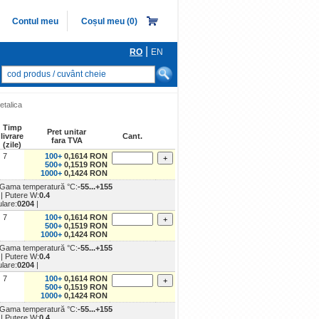
Contul meu
Coșul meu (
0
)
|
RO
EN
Porneşte căutarea
ONDUCTOARE
etalica
re
Timp
Pret unitar
livrare
Cant.
fara TVA
(zile)
i redresoare, Tiristoare, Triace
7
100+
0,1614 RON
500+
0,1519 RON
nice spectru vizibil
1000+
0,1424 RON
onice IR/UV
 Gama temperatură °C:
-55...+155
m
| Putere W:
0.4
ulare:
0204
|
egrate digitale
7
100+
0,1614 RON
mixat/analog
500+
0,1519 RON
1000+
0,1424 RON
ce
 Gama temperatură °C:
-55...+155
m
| Putere W:
0.4
ulare:
0204
|
7
100+
0,1614 RON
500+
0,1519 RON
1000+
0,1424 RON
 Gama temperatură °C:
-55...+155
m
| Putere W:
0.4