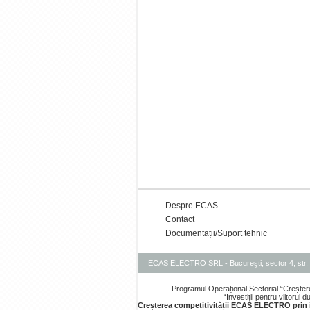
Despre ECAS
Contact
Documentații/Suport tehnic
ECAS ELECTRO SRL - Bucureşti, sector 4, str. 
Programul Operațional Sectorial “Creșter
“Investiții pentru viitorul
Creșterea competitivității ECAS ELECTRO prin