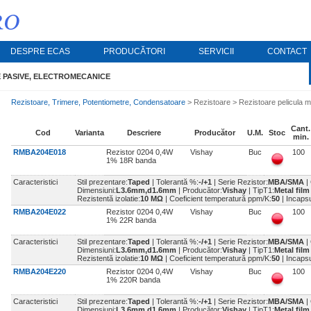
DESPRE ECAS
PRODUCĂTORI
SERVICII
CONTACT
PASIVE, ELECTROMECANICE
APARATE & DISPOZITIVE
SEMIC
Rezistoare, Trimere, Potentiometre, Condensatoare
> Rezistoare > Rezistoare pelicula m
Surse cu comutare (SMPS), Convertoare, Invertoare,
Tranzistoa
Cant.
Cod
Varianta
Descriere
Producător
U.M.
Stoc
Incarcatoare, Module UPS
min.
Diode, Punt
ensatoare
RMBA204E018
Sisteme de masurare, Programatoare, Dispozitive de
Rezistor 0204 0,4W
Vishay
Buc
100
1% 18R banda
comunicatie wireless, Sisteme miniatura de
Optoelectro
Rezonatoare
imprimare OEM
Optoelectr
Caracteristici
Stil prezentare:
Taped
| Tolerantă %:
-/+1
| Serie Rezistor:
MBA/SMA
|
Literatura tehnica & Cataloage
Dimensiuni:
L3.6mm,d1.6mm
| Producător:
Vishay
| TipT1:
Metal fil
Rezistentă izolatie:
10 MΩ
| Coeficient temperatură ppm/K:
50
| Incaps
Circuite Int
locuri
Motoare & Controlere, Controlere programabile
RMBA204E022
Rezistor 0204 0,4W
Vishay
Buc
100
CI semnal 
1% 22R banda
Iluminare cu LED
 Materiale
CI analogi
Caracteristici
Stil prezentare:
Taped
| Tolerantă %:
-/+1
| Serie Rezistor:
MBA/SMA
|
Electro-chimice
Dimensiuni:
L3.6mm,d1.6mm
| Producător:
Vishay
| TipT1:
Metal fil
Rezistentă izolatie:
10 MΩ
| Coeficient temperatură ppm/K:
50
| Incaps
Baterii, Baterii reincarcabile, Accesorii, Incarcatoare
RMBA204E220
Rezistor 0204 0,4W
Vishay
Buc
100
1% 220R banda
Echipamente de lipire, Realizare prototipuri PCB,
Unelte de mana
Caracteristici
Stil prezentare:
Taped
| Tolerantă %:
-/+1
| Serie Rezistor:
MBA/SMA
|
Dimensiuni:
L3.6mm,d1.6mm
| Producător:
Vishay
| TipT1:
Metal fil