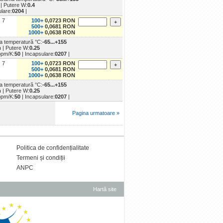
m
| Putere W:
0.4
ulare:
0204
|
7
100+
0,0723 RON
500+
0,0681 RON
1000+
0,0638 RON
a temperatură °C:
-65...+155
m
| Putere W:
0.25
ppm/K:
50
| Incapsulare:
0207
|
7
100+
0,0723 RON
500+
0,0681 RON
1000+
0,0638 RON
a temperatură °C:
-65...+155
m
| Putere W:
0.25
ppm/K:
50
| Incapsulare:
0207
|
Pagina urmatoare »
Politica de confidențialitate
Termeni și condiții
ANPC
Hartă site