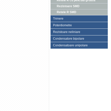
Retele R cu pelicula groasa
Rezistoare SMD
Retele R SMD
Trimere
Potentiometre
Rezistoare neliniare
Condensatore bipolare
Condensatoare unipolare