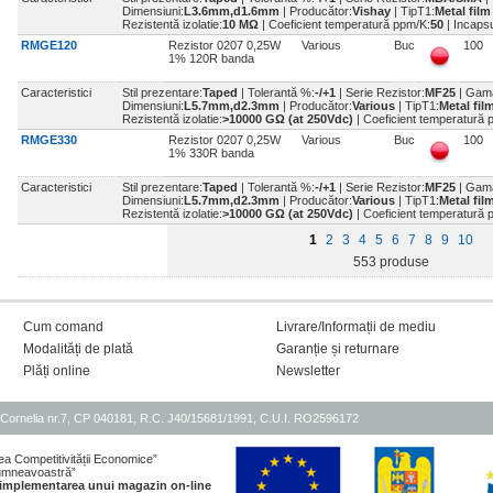
Dimensiuni:
L3.6mm,d1.6mm
| Producător:
Vishay
| TipT1:
Metal fil
Rezistentă izolatie:
10 MΩ
| Coeficient temperatură ppm/K:
50
| Incaps
RMGE120
Rezistor 0207 0,25W
Various
Buc
100
1% 120R banda
Caracteristici
Stil prezentare:
Taped
| Tolerantă %:
-/+1
| Serie Rezistor:
MF25
| Gam
Dimensiuni:
L5.7mm,d2.3mm
| Producător:
Various
| TipT1:
Metal fil
Rezistentă izolatie:
˃10000 GΩ (at 250Vdc)
| Coeficient temperatură 
RMGE330
Rezistor 0207 0,25W
Various
Buc
100
1% 330R banda
Caracteristici
Stil prezentare:
Taped
| Tolerantă %:
-/+1
| Serie Rezistor:
MF25
| Gam
Dimensiuni:
L5.7mm,d2.3mm
| Producător:
Various
| TipT1:
Metal fil
Rezistentă izolatie:
˃10000 GΩ (at 250Vdc)
| Coeficient temperatură 
1
2
3
4
5
6
7
8
9
10
553 produse
Cum comand
Livrare/Informații de mediu
Modalități de plată
Garanție și returnare
Plăți online
Newsletter
Cornelia nr.7, CP 040181, R.C. J40/15681/1991, C.U.I. RO2596172
ea Competitivității Economice”
 dumneavoastră”
 implementarea unui magazin on-line