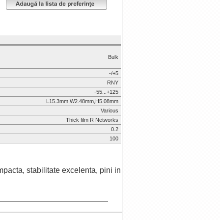
Bulk
-/+5
RNY
-55...+125
L15.3mm,W2.48mm,H5.08mm
Various
Thick film R Networks
0.2
100
pacta, stabilitate excelenta, pini in