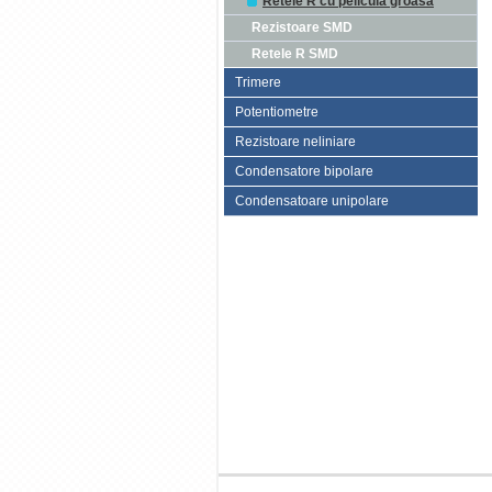
Retele R cu pelicula groasa
Rezistoare SMD
Retele R SMD
Trimere
Potentiometre
Rezistoare neliniare
Condensatore bipolare
Condensatoare unipolare