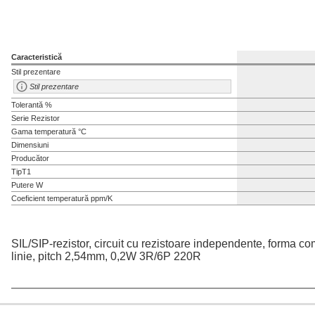
Caracteristică
Stil prezentare
Stil prezentare
Tolerantă %
Serie Rezistor
Gama temperatură °C
Dimensiuni
Producător
TipT1
Putere W
Coeficient temperatură ppm/K
SIL/SIP-rezistor, circuit cu rezistoare independente, forma com
linie, pitch 2,54mm, 0,2W 3R/6P 220R