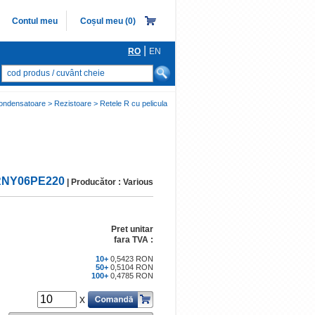
Contul meu
Coșul meu (
0
)
|
RO
EN
Porneşte căutarea
ONDUCTOARE
nsatoare > Rezistoare > Retele R cu pelicula
re
i redresoare, Tiristoare, Triace
nice spectru vizibil
NY06PE220
| Producător : Various
onice IR/UV
egrate digitale
mixat/analog
Pret unitar
fara TVA :
ce
10+
0,5423 RON
50+
0,5104 RON
100+
0,4785 RON
x