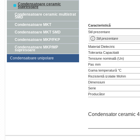
Condensatoare ceramic
supresoare
Condensatoare ceramic multistrat
SMD
Condensatoare MKT
Caracteristică
Condensatoare MKT SMD
Stil prezentare
Stil prezentare
Condensatoare MKP/FKP
Material Dielectric
Condensatoare MKP/MP
supresoare
Toleranta Capacitatii
Condensatoare unipolare
Tensiune nominală (Un)
Pas mm
Gama temperatură °C
Rezistentă izolatie Mohm
Dimensiuni
Serie
Producător
Condensator ceramic 4