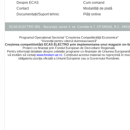
Despre ECAS
Cum comand
Contact
Modalități de plată
Documentații/Suport tehnic
Plăți online
ECAS ELECTRO SRL - Bucureşti, sector 4, str. Cornelia nr.7, CP 040181, R.C. J40/
Programul Operațional Sectorial “Creșterea Competitivității Economice”
“Investiții pentru viitorul dumneavoastră”
Creșterea competitivității ECAS ELECTRO prin implementarea unui magazin on-li
Proiect co-finanțat prin Fondul European de Dezvoltare Regională.
Pentru informații detaliate despre celelalte programe co-finanțate de Uniunea Europeană
vă invităm să vizitați
www.fonduri-ue.ro
. Conținutul acestui material nu reprezintă în mo
obligatoriu poziția oficială a Uniunii Europene sau a Guvernului României.