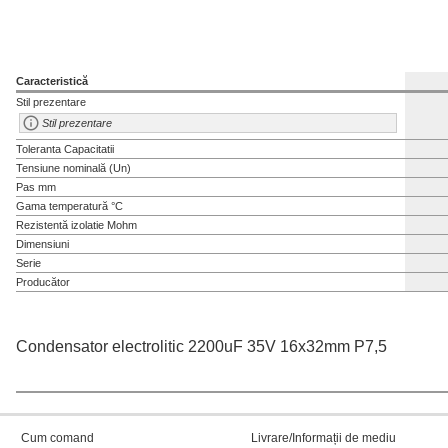
Caracteristică
Stil prezentare
Stil prezentare
Toleranta Capacitatii
Tensiune nominală (Un)
Pas mm
Gama temperatură °C
Rezistentă izolatie Mohm
Dimensiuni
Serie
Producător
Condensator electrolitic 2200uF 35V 16x32mm P7,5
Cum comand
Livrare/Informații de mediu