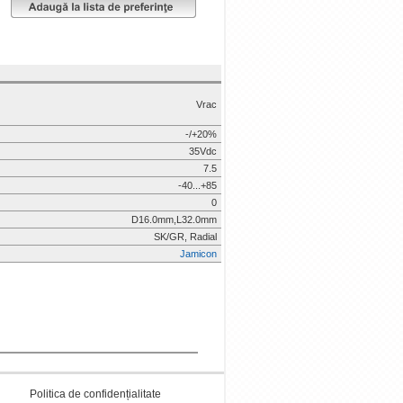
Vrac
-/+20%
35Vdc
7.5
-40...+85
0
D16.0mm,L32.0mm
SK/GR, Radial
Jamicon
Politica de confidențialitate