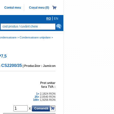
Contul meu
Coșul meu (
0
)
|
RO
EN
Porneşte căutarea
ONDUCTOARE
ensatoare > Condensatoare unipolare >
re
i redresoare, Tiristoare, Triace
7,5
nice spectru vizibil
CS2200/35
:
| Producător : Jamicon
onice IR/UV
egrate digitale
mixat/analog
Pret unitar
fara TVA :
ce
1+
2,1824 RON
25+
2,0540 RON
100+
1,9256 RON
x