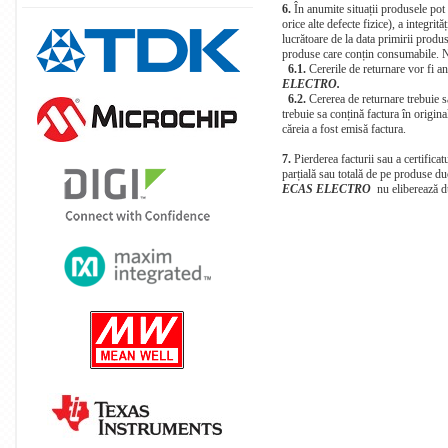
6.
În anumite situații produsele pot fi
orice alte defecte fizice), a integrit
lucrătoare de la data primirii produ
produse care conțin consumabile. Nu
6.1.
Cererile de returnare vor fi an
ELECTRO.
6.2.
Cererea de returnare trebuie să
trebuie sa conțină factura în origina
căreia a fost emisă factura.
7.
Pierderea facturii sau a certificat
parțială sau totală de pe produse duc
ECAS ELECTRO
nu eliberează du