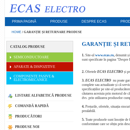
PRIMA PAGINĂ
PRODUSE
DESPRE ECAS
PROD
HOME
/
GARANȚIE ȘI RETURNARE PRODUSE
COMPONENTE PASIVE,
APARATE & DI
GARANȚIE ȘI R
CATALOG PRODUSE
ELECTROMECANICE
Surse cu comutare 
1.
Site-ul
www.ecas.ro
,
denumit și
Incarcatoare, Mod
SEMICONDUCTOARE
sunt specificate în pagina “Despr
Rezistoare, Trimere, Potentiometre, Condensatoare
Sisteme de masurar
APARATE & DISPOZITIVE
comunicatie wirele
Bobine, Transformatoare, Cristale cuart, Rezonatoare
imprimare OEM
2.
Ofertele
ECAS ELECTRO
și p
COMPONENTE PASIVE &
Sigurante, Comutatoare, Relee
Literatura tehnica 
ELECTROMECANICE
3.
ECAS ELECTRO
nu poate gara
Sonde de test, Pini de contact, Conectori, Blocuri
complete sau actualizate și că servici
Motoare & Controle
terminale
specificațiilor pe site-ul producător
căutarea acestuia prin motorul de c
Iluminare cu LED
LISTARE ALFABETICĂ PRODUSE
Cabluri, Placi de circuit imprimat, Carcase, Materiale
dvs. prin utilizarea produselor cump
de montare, Radiatoare
Electro-chimice
COMANDĂ RAPIDĂ
4.
Prețurile, ofertele, situația stocur
Electroacustice, Indicatoare luminoase
Baterii, Baterii rei
prealabilă.
PRODUCĂTORI
Echipamente de lipi
5.
Toate produsele sunt însoțite de fa
Unelte de mana
conformitate care se obțin prin desc
PRODUSE NOI