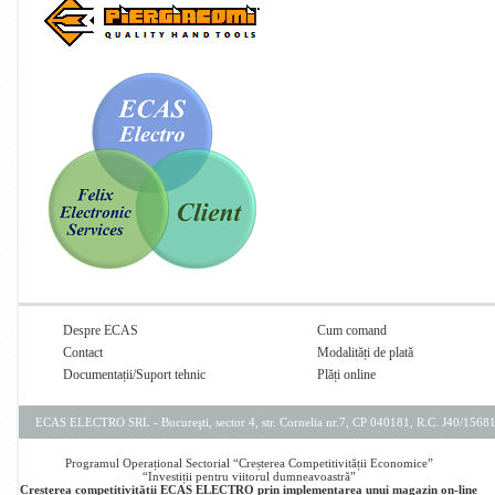
Despre ECAS
Cum comand
Contact
Modalități de plată
Documentații/Suport tehnic
Plăți online
ECAS ELECTRO SRL - Bucureşti, sector 4, str. Cornelia nr.7, CP 040181, R.C. J40/156
Programul Operațional Sectorial “Creșterea Competitivității Economice”
“Investiții pentru viitorul dumneavoastră”
Creșterea competitivității ECAS ELECTRO prin implementarea unui magazin on-line