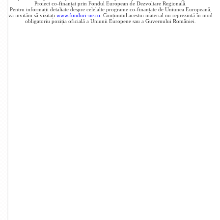
Proiect co-finanțat prin Fondul European de Dezvoltare Regională.
Pentru informații detaliate despre celelalte programe co-finanțate de Uniunea Europeană,
vă invităm să vizitați
www.fonduri-ue.ro
. Conținutul acestui material nu reprezintă în mod
obligatoriu poziția oficială a Uniunii Europene sau a Guvernului României.