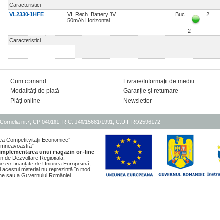
Caracteristici
VL2330-1HFE
VL Rech. Battery 3V
Buc
2
50mAh Horizontal
2
Caracteristici
Cum comand
Livrare/Informații de mediu
Modalități de plată
Garanție și returnare
Plăți online
Newsletter
Cornelia nr.7, CP 040181, R.C. J40/15681/1991, C.U.I. RO2596172
ea Competitivității Economice”
 dumneavoastră”
 implementarea unui magazin on-line
an de Dezvoltare Regională.
rame co-finanțate de Uniunea Europeană,
l acestui material nu reprezintă în mod
pene sau a Guvernului României.