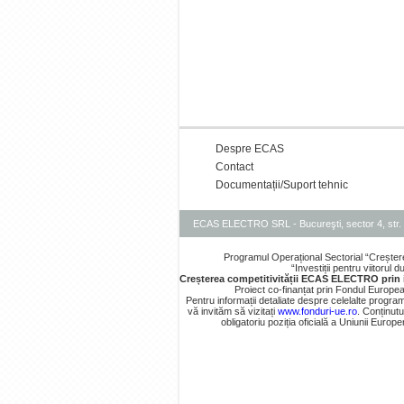
Despre ECAS
Contact
Documentații/Suport tehnic
ECAS ELECTRO SRL - Bucureşti, sector 4, str. 
Programul Operațional Sectorial “Creșter
“Investiții pentru viitorul
Creșterea competitivității ECAS ELECTRO prin
Proiect co-finanțat prin Fondul Europe
Pentru informații detaliate despre celelalte prog
vă invităm să vizitați
www.fonduri-ue.ro
. Conținutu
obligatoriu poziția oficială a Uniunii Euro