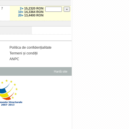
7
2+
15,2320 RON
10+
14,3364 RON
20+
13,4400 RON
Politica de confidențialitate
Termeni și condiții
ANPC
Hartă site